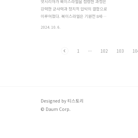
앗시리아가 북이스라엘을 점령한 과정은
강력한 군사력과 정치적 압박의 결합으로
이루어졌다. 북이스라엘은 기원전 8세기
중반부터 앗시리아 제국의 확장 정책에
2024. 10. 6.
직면하게 되었고, 이 시기 앗시리아는 중
동 전역에서 강대국으로 자리잡고 있었
다. 당시 앗시리아 왕 티글랏-필레세르 3
1
···
102
103
10
세는 북이스라엘을 포함한 주변 국가들을
정복하여 그들에게 조공을 요구하는 방식
으로 지배력을 강화했다. 그는 기원전
734년부터 732년 사이에 북이스라엘의
일부 영토를 정복하고, 이 지역을 앗시리
아 속주로 만들었다. 당시 북이스라엘의
왕 베가는 앗시리아에 저항했으나 실패하
Designed by 티스토리
고, 결국 티글랏-필레세르 3세에게 굴복
© Daum Corp.
해야 했다. 그러나 북이스라엘은 여전히
앗시리아의 속국으로 남아 있었고, 조공
을 바치면서 살아남았다. 기원전 722년,
북이스라엘의..