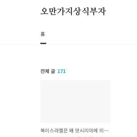
본문 바로가기
오만가지상식부자
홈
전체 글
171
북이스라엘은 왜 앗시리아에 의해 멸망했을까?