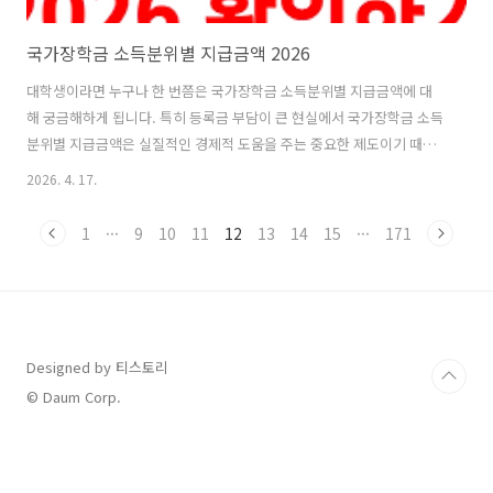
국가장학금 소득분위별 지급금액 2026
대학생이라면 누구나 한 번쯤은 국가장학금 소득분위별 지급금액에 대
해 궁금해하게 됩니다. 특히 등록금 부담이 큰 현실에서 국가장학금 소득
분위별 지급금액은 실질적인 경제적 도움을 주는 중요한 제도이기 때문
에 많은 학생과 학부모들이 관심을 가지고 있습니다. 국가장학금 소득분
2026. 4. 17.
위별 지급금액은 단순히 일정 금액이 정해져 있는 것이 아니라 가구의 소
득 수준에 따라 차등 지급되는 구조이기 때문에 본인의 소득분위가 어디
1
···
9
10
11
12
13
14
15
···
171
에 해당하는지를 정확히 파악하는 것이 매우 중요합니다. 또한 매년 정책
변화에 따라 국가장학금 소득분위별 지급금액이 조정될 수 있기 때문에
최신 정보를 확인하는 것이 필요합니다.특히 2026년을 기준으로 국가장
학금 소득분위별 지급금액을 미리 확인해두면 학기 계획을 세우거나 등
록금 준비를 하는 데 큰 도움이..
Designed by 티스토리
© Daum Corp.