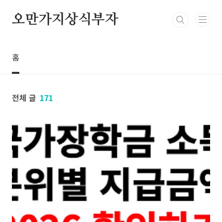
본문 바로가기
오만가지상식부자
홈
전체 글
171